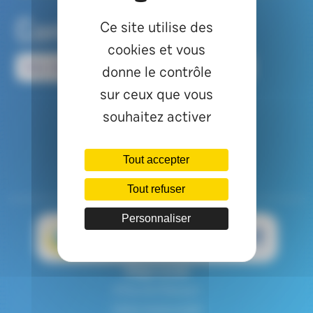
Contactez-nous
Ce site utilise des
cookies et vous
Nos réponses aux questions fréquentes
donne le contrôle
sur ceux que vous
03 84 20 70 12
souhaitez activer
Envoyer un message
Tout accepter
Tout refuser
Personnaliser
Siège social
8 Rue de l'Etançon
70250 RONCHAMP