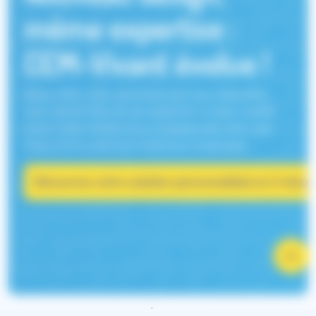
même expertise :
CEM-Vivant évolue !
Depuis 2003, notre site évolue avec vous. Aujourd'hui,
nous sommes fiers de vous présenter sa toute nouvelle
version 2026. Profitez d'une navigation plus claire, plus
fluide et d'une interface entièrement modernisée.
Découvrez votre solution personnalisée en 2 minut
CEM-Vivant : Compatibilité Électromagnétique avec le Vivant