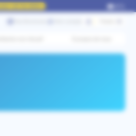
our voir les dates
Nos Brochures
Mon compte
Panier (
0
)
titartre non intrusif
À propos de nous