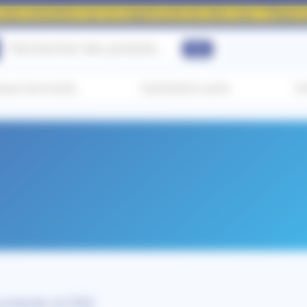
nous rencontrer sur un congrès près de chez vous ! Cliquez p
ique harmonisé
Hydratation saine
An
ontacter et FAQ