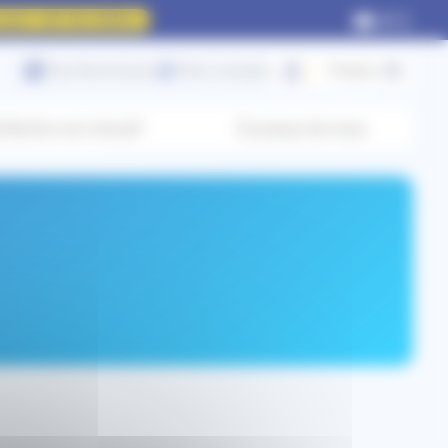
our voir les dates
Nos Brochures
Mon compte
Panier (
0
)
titartre non intrusif
À propos de nous