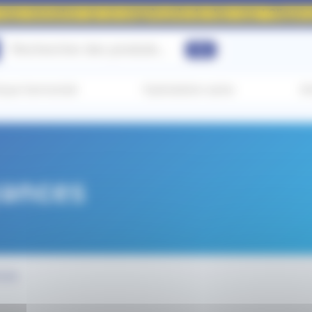
nous rencontrer sur un congrès près de chez vous ! Cliquez p
ique harmonisé
Hydratation saine
An
yances
nces